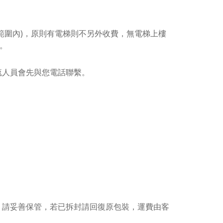
範圍內)，原則有電梯則不另外收費，無電梯上樓
。
流人員會先與您電話聯繫。
，請妥善保管，若已拆封請回復原包裝，運費由客