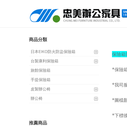
商品分類
日本EIKO防火防盜保險箱
保險箱
台製康利保險箱
*保險
旅館保險箱
手提保險箱
*我司
皮製辦公椅
辦公椅
*圖檔
*下標
推薦商品