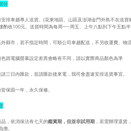
部分
司安排車趟專人送貨。(花東地區、山區及澎湖金門外島不在送貨
樓酌收100元。
送貨時間為每周一~周五、上午八點到下午五點半
以外縣市，若不指定時間，可順公司車趟配送，不另收運費。物
顏色因電腦螢幕設定差異會略有不同，請以實際商品顏色為準
後請三日內匯款，並請匯款後來電，我司會盡速安排送貨事宜。
椅皆保固一年，永久保修。
宜
商品，依消保法有七天的
鑑賞期，但並非試用期
，若需辦理退貨
負擔。