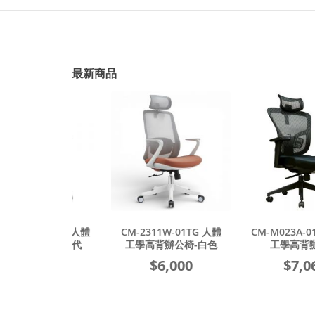
最新
商品
2.0 全功能人體
CM-2311W-01TG 人體
CM-M023A-01STG 
辦公椅二代
工學高背辦公椅-白色
工學高背辦公椅
5,000
$6,000
$7,060