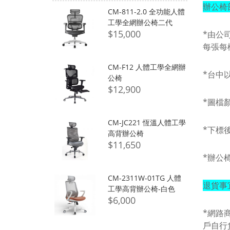
辦公椅
CM-811-2.0 全功能人體
工學全網辦公椅二代
$15,000
*由公
每張每
CM-F12 人體工學全網辦
*台中
公椅
$12,900
*圖檔
CM-JC221 恆溫人體工學
*下標
高背辦公椅
$11,650
*辦公
CM-2311W-01TG 人體
退貨事
工學高背辦公椅-白色
$6,000
*網路
戶
自行