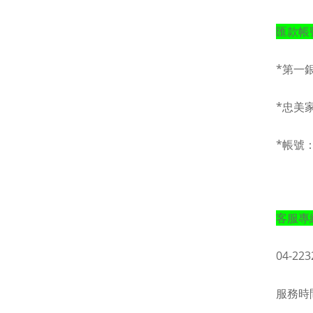
匯款帳
*第一
*忠美
*帳號：4
客服專
04-223
服務時間：