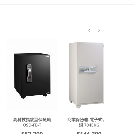
高科技指紋型保險箱
商業保險箱-電子式密碼
商業保險箱-
OSD-FE-T
鎖 704EKG
鎖 70
$52,300
$144,300
$113